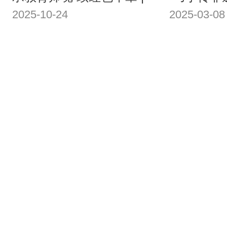
2025-10-24
2025-03-08
怡海中学用光影书写教师
怡海中学
节深情注脚
主题活动