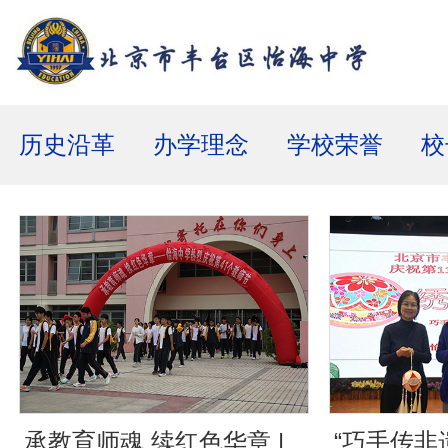
历史沿革
办学理念
学校荣誉
校
承教育师魂 续红色华章 |
“巧手传非遗