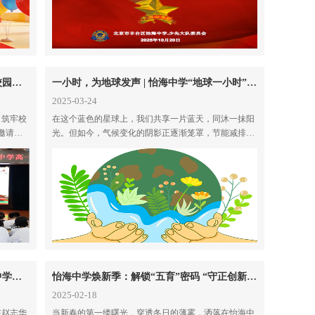
法治讲座进校园 为青春护航划“红线” | 校园里的“红线”远离校园欺凌与暴力》专题讲座在我校成功举办
一小时，为地球发声 | 怡海中学“地球一小时”公益活动
2025-03-24
，筑牢校
在这个蓝色的星球上，我们共享一片蓝天，同沐一抹阳
邀请北
光。但如今，气候变化的阴影正逐渐笼罩，节能减排、
官，为同
绿色环保成为我们刻不容缓的使命。
春华蓄力正当时 扬帆起航在今朝 | 怡海中学高一年级开学系列活动纪实
怡海中学焕新季：解锁“五育”密码 “守正创新”出发
2025-02-18
在赵志华
当新春的第一缕曙光，穿透冬日的薄雾，洒落在怡海中