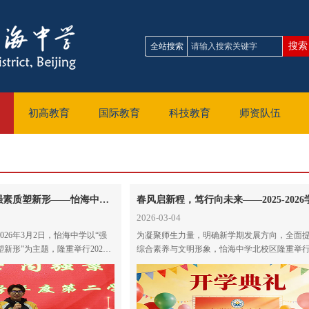
全站搜索
初高教育
国际教育
科技教育
师资队伍
强基固本守丹心 内强素质塑新形——怡海中学新学期开学仪式启新程
2026-03-04
26年3月2日，怡海中学以“强
为凝聚师生力量，明确新学期发展方向，全面
新形”为主题，隆重举行2025-
综合素养与文明形象，怡海中学北校区隆重举行20
学仪式。
2026学年第二学期开学仪式暨“内强素质，外树
题活动启动仪式。