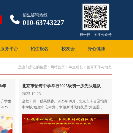
招生咨询热线
010-63743227
扫一扫，关注公众号
服务平台
招生报名
校友会
身心健康
您当前所在的位置：
网站首页
>
学生成长
>
德育工作与动态
春风启新程，笃行向未来——2025-2026学年第二学期开学仪式暨“内强素质，外树形象”主题活动启动仪式圆满举行
北京市怡海中学举行2025级初一少先队建队仪式： 红领巾心向党，争做新时代好队员
2025-10-23
提升学生
金秋十月，硕果飘香。2025年10月，北京市丰台区怡海
25-
中学以“红领巾心向党，争做新时代好队员”为主题，隆
形象”主
重举行2025-2026学年度初一年级少先队建队仪式，初
一年级全体师生齐聚现场，共同见