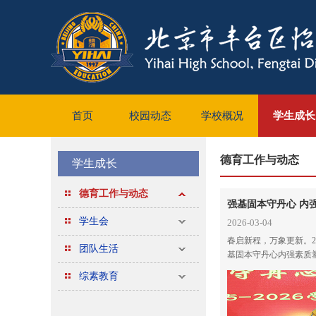
首页
校园动态
学校概况
学生成长
德育工作与动态
学生成长
德育工作与动态
学生会
2026-03-04
春启新程，万象更新。20
团队生活
基固本守丹心内强素质塑
2026学年度第二学期开
综素教育