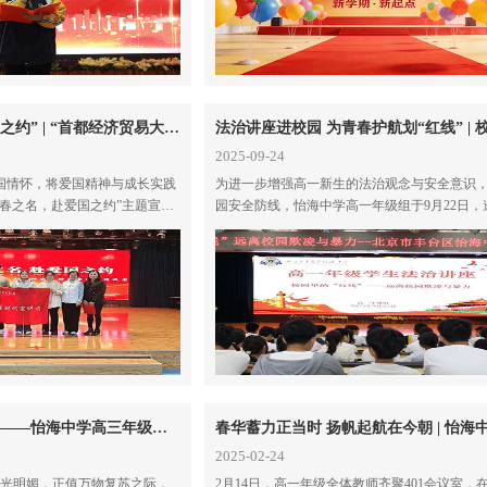
以青春之名，赴爱国之约” | “首都经济贸易大学研究生时代宣讲团进校园”活动在怡海中学顺利开展
2025-09-24
国情怀，将爱国精神与成长实践
为进一步增强高一新生的法治观念与安全意识
春之名，赴爱国之约”主题宣讲
园安全防线，怡海中学高一年级组于9月22日，
海中学，为师生带来了一场兼具
京市丰台区人民检察院第一检察部王文元检察
爱国
学带来一场题为《校园里
百炼成钢，风火破天——怡海中学高三年级高考冲刺百日誓师大会圆满举行
2025-02-24
阳光明媚，正值万物复苏之际，
2月14日，高一年级全体教师齐聚401会议室，