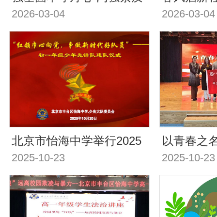
2026-03-04
2026-03-04
塑新形——怡海中学新学
——2025
期开学仪式启新程
期开学仪式
外树形象”
式圆满举
北京市怡海中学举行2025
以青春之名
2025-10-23
2025-10-23
级初一少先队建队仪式：
| “首都
红领巾心向党，争做新时
生时代宣讲
代好队员
在怡海中