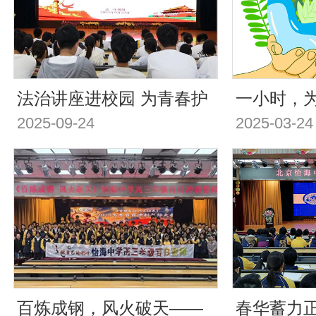
法治讲座进校园 为青春护
一小时，为
2025-09-24
2025-03-24
航划“红线” | 校园里的“红
海中学“地
线”远离校园欺凌与暴力》
动
专题讲座在我校成功举办
百炼成钢，风火破天——
春华蓄力正