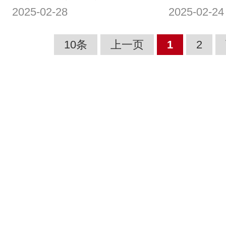
2025-02-28
2025-02-24
怡海中学高三年级高考冲
在今朝 |
刺百日誓师大会圆满举行
级开学系
10条
上一页
1
2